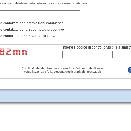
re il numero di telefono e/o cellulare dove vuoi essere ricontattato
e contattato per informazioni commerciali
e contattato per un eventuale preventivo
e contattato per ricevere assistenza
Inseire il codice di controllo visibile a sinist
Con l'invio dei dati l'utente accetta il tresferimento degli stessi
verso l'azienda e/o la persona destinataria del messaggio