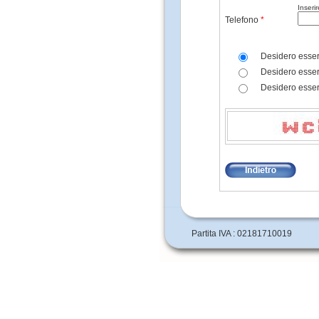
Inseri
Telefono
*
Desidero esser
Desidero esser
Desidero esser
Partita IVA : 02181710019