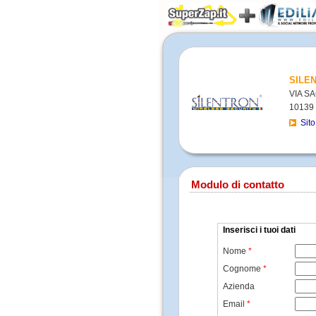
SILEN
VIA S
10139 
Sit
Modulo di contatto
Inserisci i tuoi dati
Nome
*
Cognome
*
Azienda
Email
*