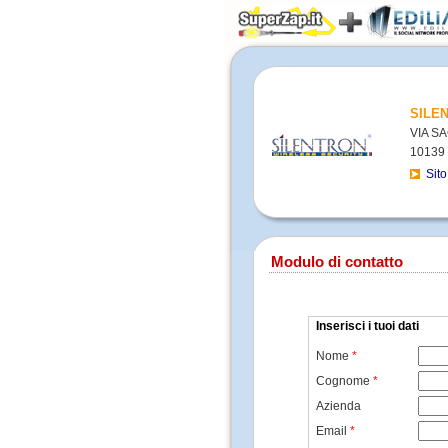
SILEN
VIA S
10139 
Sit
Modulo di contatto
Inserisci i tuoi dati
Nome
*
Cognome
*
Azienda
Email
*