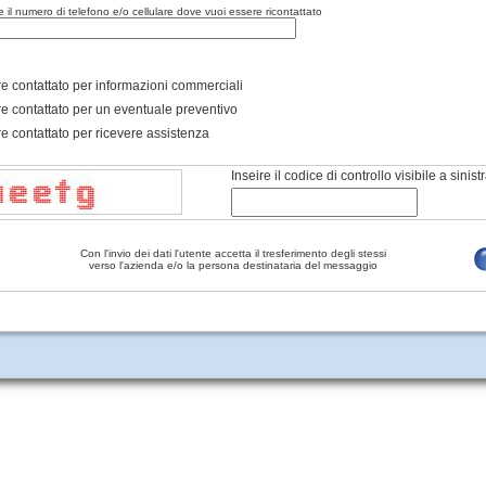
re il numero di telefono e/o cellulare dove vuoi essere ricontattato
e contattato per informazioni commerciali
e contattato per un eventuale preventivo
e contattato per ricevere assistenza
Inseire il codice di controllo visibile a sinist
Con l'invio dei dati l'utente accetta il tresferimento degli stessi
verso l'azienda e/o la persona destinataria del messaggio