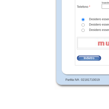
Inseri
Telefono
*
Desidero esser
Desidero esser
Desidero esser
Partita IVA : 02181710019