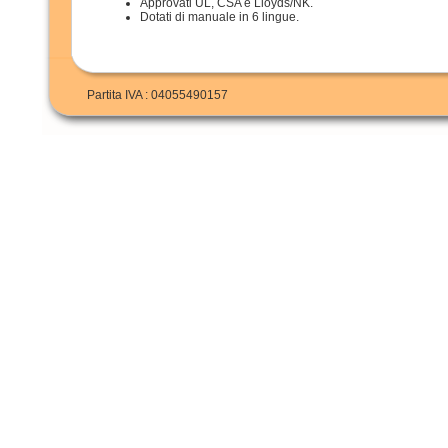
Approvati UL, CSA e Lloyds/NK.
Dotati di manuale in 6 lingue.
Partita IVA : 04055490157