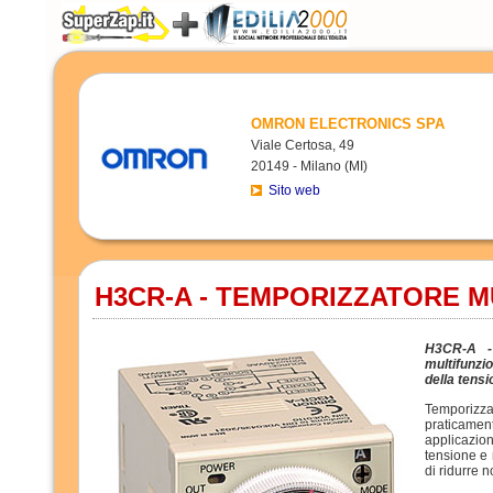
OMRON ELECTRONICS SPA
Viale Certosa, 49
20149 - Milano (MI)
Sito web
H3CR-A - TEMPORIZZATORE M
H3CR-A -
multifunz
della tensi
Temporizz
praticame
applicazion
tensione e 
di ridurre 