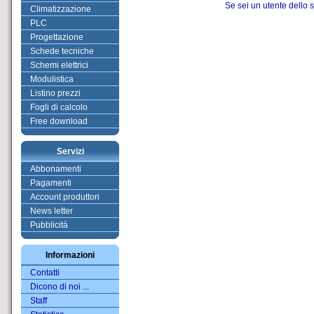
Se sei un utente dello s
Climatizzazione
PLC
Progettazione
Schede tecniche
Schemi elettrici
Modulistica
Listino prezzi
Fogli di calcolo
Free download
Servizi
Abbonamenti
Pagamenti
Account produttori
News letter
Pubblicità
Informazioni
Contatti
Dicono di noi ...
Staff