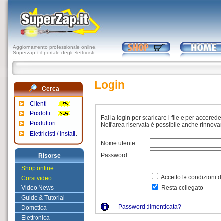
Aggiornamento professionale online.
Superzap.it il portale degli elettricisti.
Login
Cerca
Clienti
Prodotti
Fai la login per scaricare i file e per accerede
Produttori
Nell'area riservata è possibile anche rinnov
.
Elettricisti / install
Nome utente:
Password:
Risorse
Shop online
Accetto le condizioni d
Corsi video
Video News
Resta collegato
Guide & Tutorial
Password dimenticata?
Domotica
Elettronica