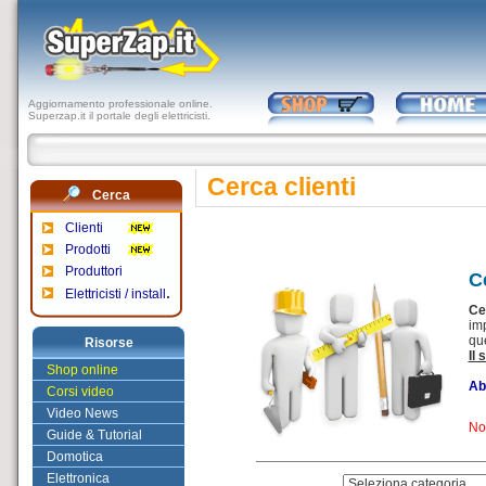
Aggiornamento professionale online.
Superzap.it il portale degli elettricisti.
Cerca clienti
Cerca
Clienti
Prodotti
Produttori
Ce
.
Elettricisti / install
Ce
im
qu
Risorse
Il 
Shop online
Ab
Corsi video
Video News
Nom
Guide & Tutorial
Domotica
Elettronica