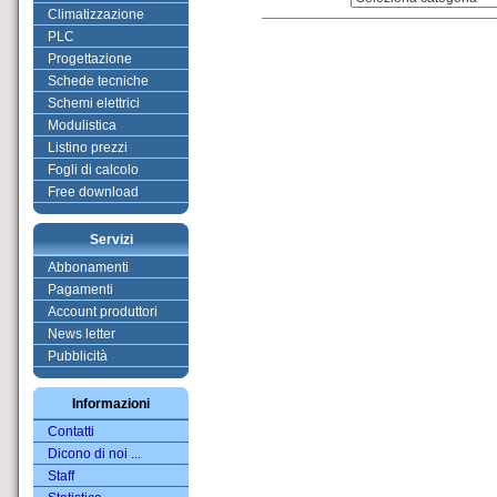
Climatizzazione
PLC
Progettazione
Schede tecniche
Schemi elettrici
Modulistica
Listino prezzi
Fogli di calcolo
Free download
Servizi
Abbonamenti
Pagamenti
Account produttori
News letter
Pubblicità
Informazioni
Contatti
Dicono di noi ...
Staff