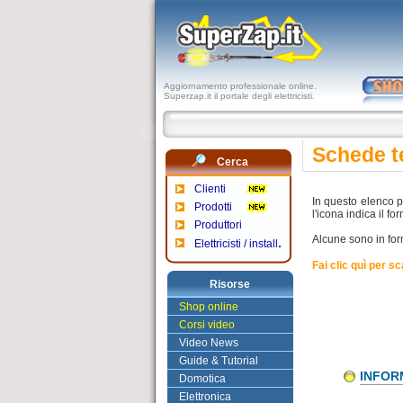
Aggiornamento professionale online.
Superzap.it il portale degli elettricisti.
Schede t
Cerca
Clienti
In questo elenco p
Prodotti
l'icona indica il fo
Produttori
Alcune sono in for
.
Elettricisti / install
Fai clic quì per s
Risorse
Shop online
Corsi video
Video News
Guide & Tutorial
INFOR
Domotica
Elettronica