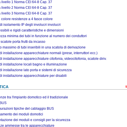
a livello 1 Norma CEI 64-8 Cap. 37
a livello 2 Norma CEI 64-8 Cap. 37
a livello 3 Norma CEI 64-8 Cap. 37
 colore resistenze a 4 fasce colore
i isolamento IP degli involucri involucri
essibili e rigidi caratteristiche e dimensioni
zza minima dei tubi in funzione al numero dei conduttori
 scatole porta frutti da incasso
massimo di tubi inseribili in una scatola di derivazione
i installazione apparecchiature normali (prese, interruttori ecc.)
i installazione apparecchiature citofonia, videocitofonia, scatole diriv.
i installazione locali bagno e illuminazione
i installazione lato porta e sistemi di sicurezza
i installazione apparecchiature per disabili
TICA
S
enze tra l'impianto domotico ed il tradizionale
 BUS
urazioni tipiche del cablaggio BUS
gamento dei moduli domotici
tazione dei moduli e consigli per la sicurezza
nze ammesse tra le apparecchiature