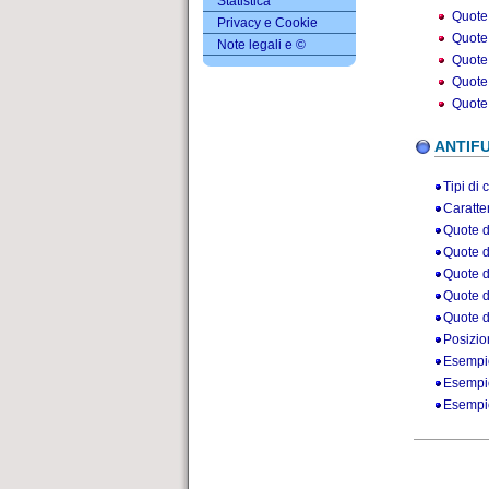
Statistica
Quote 
Privacy e Cookie
Quote 
Note legali e ©
Quote 
Quote 
Quote 
ANTIFU
Tipi di 
Caratter
Quote d
Quote di
Quote di
Quote d
Quote d
Posizio
Esempio
Esempio
Esempio