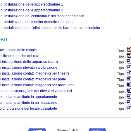
di installazione delle apparecchiature 1
di installazione delle apparecchiature 2
di installazione del centralino e del monitor domotico
di installazione del monitor domotico lato porta
di installazione per l'eliminazione delle barriere architettoniche
RTI
cavi - colori delle coppie
Tipo :
istiche elettriche dei cavi
Tipo :
i installazione delle apparecchiature
Tipo :
 installazione rilevatori a vibrazione
Tipo :
 installazione contatti magnetici per finestre
Tipo :
i installazione contatti magnetici per porte
Tipo :
i installazione contatti magnetici per basculanti
Tipo :
namento sconsigliato dei rilevatori volumetrici
Tipo :
 impianto antifurto in appartamento
Tipo :
 impianto antifurto in un magazzino
Tipo :
 di protezione del locale cassaforte
Tipo :
Pagina 1 di 5