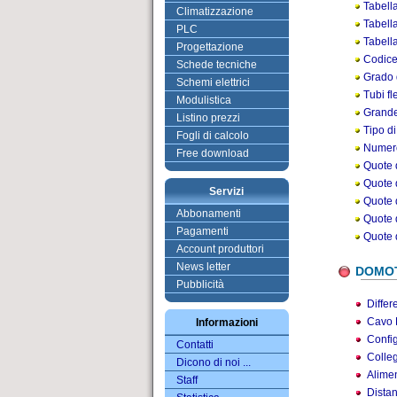
Tabell
Climatizzazione
Tabell
PLC
Tabell
Progettazione
Codice
Schede tecniche
Grado d
Schemi elettrici
Tubi fl
Modulistica
Grande
Listino prezzi
Tipo di
Fogli di calcolo
Numero 
Free download
Quote d
Quote d
Servizi
Quote d
Abbonamenti
Quote d
Pagamenti
Quote d
Account produttori
News letter
DOMO
Pubblicità
Differ
Cavo
Informazioni
Config
Contatti
Colle
Dicono di noi ...
Alimen
Staff
Dista