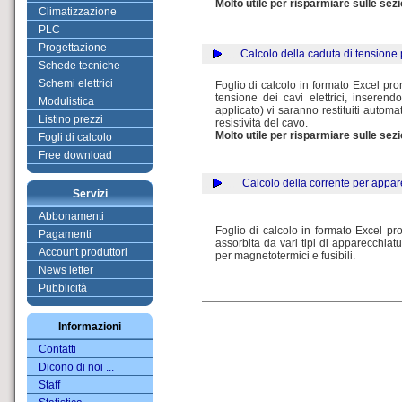
Molto utile per risparmiare sulle sezio
Climatizzazione
PLC
Progettazione
...
....
Calcolo della caduta di tensione
Schede tecniche
Schemi elettrici
Foglio di calcolo in formato Excel pront
tensione dei cavi elettrici, inseren
Modulistica
applicato) vi saranno restituiti automa
Listino prezzi
resistività del cavo.
Molto utile per risparmiare sulle sezio
Fogli di calcolo
Free download
...
....
Calcolo della corrente per appar
Servizi
Abbonamenti
Foglio di calcolo in formato Excel pron
Pagamenti
assorbita da vari tipi di apparecchiat
Account produttori
per magnetotermici e fusibili.
News letter
Pubblicità
Informazioni
Contatti
Dicono di noi ...
Staff