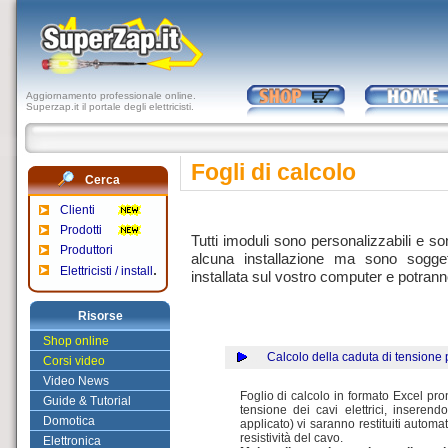
Aggiornamento professionale online.
Superzap.it il portale degli elettricisti.
Fogli di calcolo
Cerca
Clienti
Prodotti
Tutti imoduli sono personalizzabili e s
Produttori
alcuna installazione ma sono sogget
.
Elettricisti / install
installata sul vostro computer e potranno
Risorse
Shop online
...
...
Calcolo della caduta di tension
Corsi video
Video News
Foglio di calcolo in formato Excel pront
Guide & Tutorial
tensione dei cavi elettrici, inserend
Domotica
applicato) vi saranno restituiti automa
resistività del cavo.
Elettronica