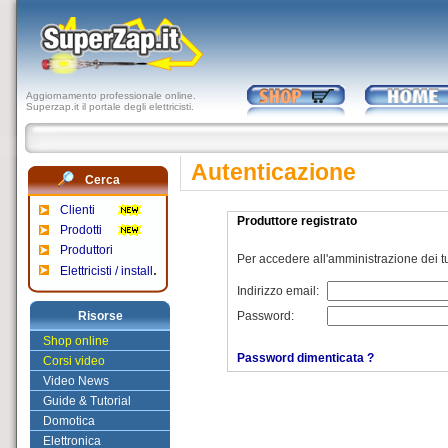
Aggiornamento professionale online.
Superzap.it il portale degli elettricisti.
Autenticazione
Cerca
Clienti
Produttore registrato
Prodotti
Produttori
Per accedere all'amministrazione dei tu
.
Elettricisti / install
Indirizzo email:
Risorse
Password:
Shop online
Password dimenticata ?
Corsi video
Video News
Guide & Tutorial
Domotica
Elettronica