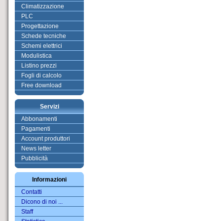
Climatizzazione
PLC
Progettazione
Schede tecniche
Schemi elettrici
Modulistica
Listino prezzi
Fogli di calcolo
Free download
Servizi
Abbonamenti
Pagamenti
Account produttori
News letter
Pubblicità
Informazioni
Contatti
Dicono di noi ...
Staff