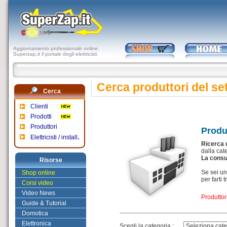
Aggiornamento professionale online.
Superzap.it il portale degli elettricisti.
Cerca produttori del set
Cerca
Clienti
Prodotti
Produttori
Produ
.
Elettricisti / install
Ricerca d
dalla cat
La consult
Risorse
Se sei un
Shop online
per farti 
Corsi video
Video News
Produttor
Guide & Tutorial
Domotica
Elettronica
Scegli la categoria :