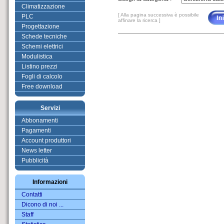
Climatizzazione
[ Alla pagina successiva è possibile
PLC
affinare la ricerca ]
Progettazione
Schede tecniche
Schemi elettrici
Modulistica
Listino prezzi
Fogli di calcolo
Free download
Servizi
Abbonamenti
Pagamenti
Account produttori
News letter
Pubblicità
Informazioni
Contatti
Dicono di noi ...
Staff