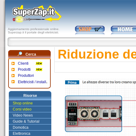
Aggiornamento professionale online.
Superzap.it il portale degli elettricisti.
Riduzione de
Cerca
Clienti
Prodotti
Produttori
.
Elettricisti / install
Risorse
Shop online
Corsi video
Video News
Guide & Tutorial
Domotica
Elettronica