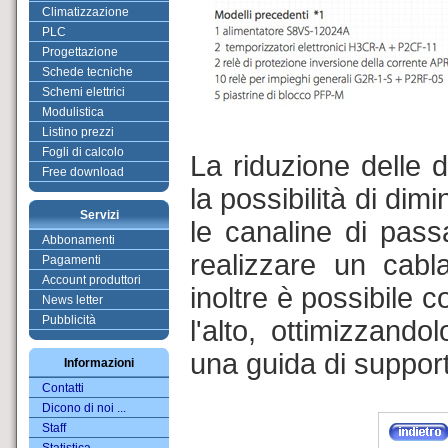
Climatizzazione
PLC
Progettazione
Schede tecniche
Schemi elettrici
Modulistica
Listino prezzi
Fogli di calcolo
La riduzione delle 
Free download
la possibilità di dimi
Servizi
le canaline di pass
Abbonamenti
realizzare un cabl
Pagamenti
Account produttori
inoltre è possibile 
News letter
Pubblicità
l'alto, ottimizzand
una guida di suppor
Informazioni
Contatti
Dicono di noi ...
Staff