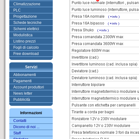
Climatizzazione
PLC
Progettazione
Schede tecniche
Schemi elettrici
Modulistica
Listino prezzi
Fogli di calcolo
Free download
Servizi
Abbonamenti
Pagamenti
Account produttori
News letter
Pubblicità
Informazioni
Contatti
Dicono di noi ...
Staff