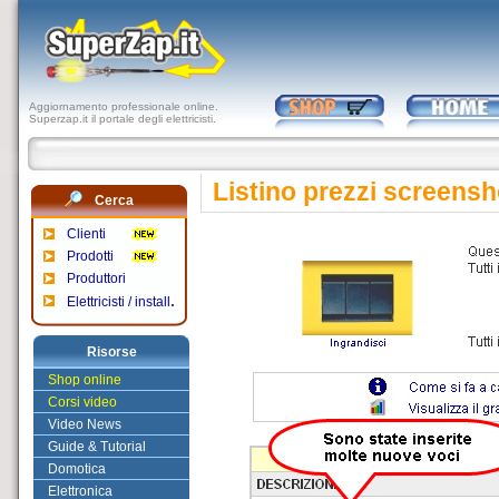
Aggiornamento professionale online.
Superzap.it il portale degli elettricisti.
Listino prezzi screensh
Cerca
Clienti
Prodotti
Produttori
.
Elettricisti / install
Risorse
Shop online
Corsi video
Video News
Guide & Tutorial
Domotica
Elettronica